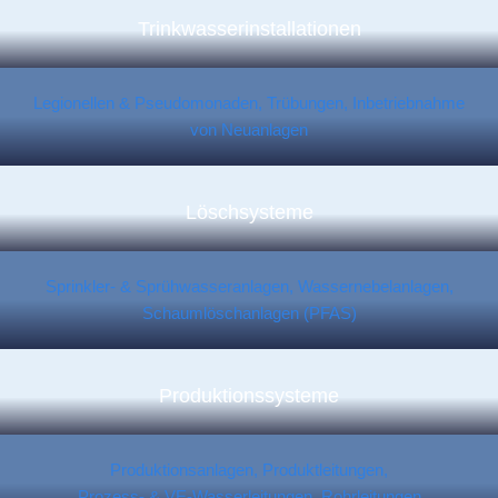
Trinkwasser­installationen
Legionellen & Pseudomonaden, Trübungen, Inbetriebnahme
von Neuanlagen
Löschsysteme
Sprinkler- & Sprühwasseranlagen, Wassernebelanlagen,
Schaumlöschanlagen (PFAS)
Produktionssysteme
Produktionsanlagen, Produktleitungen,
Prozess- & VE-Wasserleitungen, Rohrleitungen