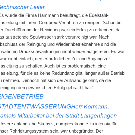
echnischer Leiter
Es wurde die Firma Hammann beauftragt, die Edelstahl-
asleitung mit ihrem Comprex-Verfahren zu reinigen. Schon bei
er Durchführung der Reinigung war ein Erfolg zu erkennen, da
as austretende Spülwasser stark verunreinigt war. Nach
bschluss der Reinigung und Wiederinbetriebnahme sind die
rwähnten Druckschwankungen nicht wieder aufgetreten. Es war
war nicht einfach, den erforderlichen Zu- und Abgang zur
asleitung zu schaffen. Auch ist es problematisch, eine
asleitung, für die es keine Redundanz gibt, länger außer Betrieb
u nehmen. Dennoch hat sich der Aufwand gelohnt, da die
einigung den gewünschten Erfolg gebracht hat.“
EIGENBETRIEB
STADTENTWÄSSERUNG
Herr Kormann,
amals Mitarbeiter bei der Stadt Langenhagen
Unsere anfängliche Skepsis, comprex könnte zu intensiv für
nser Rohrleitungssystem sein, war unbegründet. Der