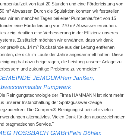
umpenlaufzeit von fast 20 Stunden und eine Förderleistung von
50 m³ Abwasser. Durch die Spülaktion konnten wir feststellen,
ass wir an manchen Tagen bei einer Pumpenlaufzeit von 15
tunden eine Förderleistung von 270 m³ Abwasser erreichen.
ies zeigt deutlich eine Verbesserung in der Effizienz unseres
ystems. Zusätzlich möchten wir erwähnen, dass wir dank
omprex® ca. 14 m³ Rückstände aus der Leitung entfernen
onnten, die sich im Laufe der Jahre angesammelt hatten. Diese
einigung hat dazu beigetragen, die Leistung unserer Anlage zu
erbessern und zukünftige Probleme zu vermeiden."
GEMEINDE JEMGUM
Herr Janßen,
Abwassermeister Pumpwerk
Die Reinigungstechnologie der Firma HAMMANN ist nicht mehr
us unserer Instandhaltung der Spritzgusswerkzeuge
egzudenken. Die Comprex®-Reinigung ist bei sehr vielen
nwendungen alternativlos. Vielen Dank für den ausgezeichneten
nd pragmatischen Service."
MEG ROSSBACH GMBH
Felix Döhler,