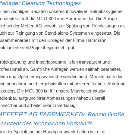
anager Cleaning Technologies
Einen wichtigen Baustein unseres innovativen Betriebshygiene-
onzeptes stellt die MCU-300 von Hammann dar. Die Anlage
ird bei der Meffert AG sowohl zur Spülung von Rohrleitungen als
uch zur Reinigung von Stand-alone-Systemen eingesetzt. Die
usammenarbeit mit den Kollegen der Firma Hammann
unktionierte seit Projektbeginn sehr gut.
rojektplanung und Inbetriebnahme liefen transparent und
rofessionell ab. Sämtliche Anfragen werden zeitnah bearbeitet,
deen und Optimierungswünsche werden auch Monate nach der
nbetriebnahme noch ergebnisoffen mit unserer Technik-Abteilung
iskutiert. Die MCU300 ist für unsere Mitarbeiter intuitiv
edienbar, aufgrund ihrer Abmessungen nahezu überall
insetzbar und arbeitet sehr zuverlässig."
MEFFERT AG FARBWERKE
Dr. Ronald Große,
ssistent des technischen Vorstands
Vor der Spülaktion am Hauptpumpwerk hatten wir eine