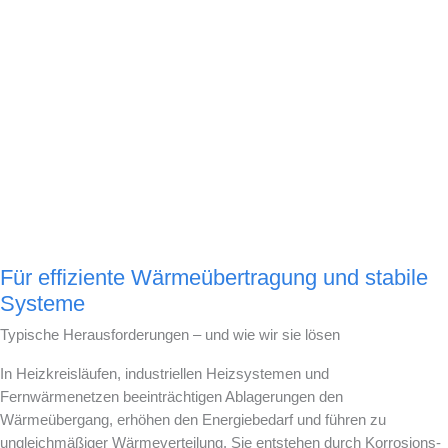
Mit Impulsen statt Chemie
Zum
Inhalt
MENU
Heiz- und Fernwärmesysteme
springen
effizient reinigen
Ablagerungen beeinträchtigen die Leistung Ihrer Heizkreisläufe. Sie
verengen den Querschnitt der Rohrleitungen und verringern den
Wärmeübergang. Mobilisiert verstopfen sie Armaturen. Mit
Comprex® schaffen wir Abhilfe.
Für effiziente Wärmeübertragung und stabile
Systeme
Typische Herausforderungen – und wie wir sie lösen
In Heizkreisläufen, industriellen Heizsystemen und
Fernwärmenetzen beeinträchtigen Ablagerungen den
Wärmeübergang, erhöhen den Energiebedarf und führen zu
ungleichmäßiger Wärmeverteilung. Sie entstehen durch Korrosions-