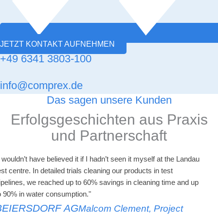
JETZT KONTAKT AUFNEHMEN
+49 6341 3803-100
info@comprex.de
Das sagen unsere Kunden
Erfolgsgeschichten aus Praxis
und Partnerschaft
I wouldn’t have believed it if I hadn’t seen it myself at the Landau
est centre. In detailed trials cleaning our products in test
ipelines, we reached up to 60% savings in cleaning time and up
o 90% in water consumption."
BEIERSDORF AG
Malcom Clement, Project